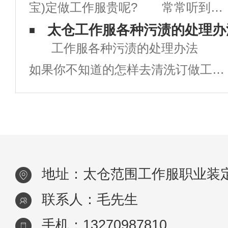
宝)定做工作服贵呢? 常常听到客
纤维等，并增加内衬或填充物以增强
户说：“你们定做工作服比淘名贵多
太仓工作服各种污渍的处理办
保暖效果。防风防水：部分工作环境
工作服各种污渍的处理办法
了”。 线下定做一批工作服的程
可能伴有风
如果你不知道的怎样去清洗订做工作
序 1、面料裁剪 客户指定规
服的清洗及处理方法的话，在上班生
格的面料，依照个人身形量制的尺寸
活中是很麻烦的。下面就介绍几种常
(独自
常遇到的情况： 咖啡渍 上班
的OL闲暇时光或者上班时间都会有
地址：太仓范围工作服职业装
喝咖啡的习
联系人：毛先生
手机：13270987810