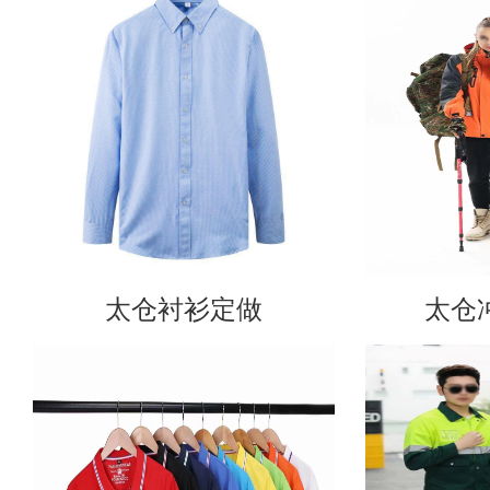
太仓衬衫定做
太仓