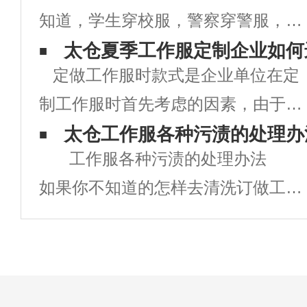
知道，学生穿校服，警察穿警服，军
人须穿军装，各商务人员也有自己相
太仓夏季工作服定制企业如何
定做工作服时款式是企业单位在定
应的制服，这些人无论做什么事情之
制工作服时首先考虑的因素，由于工
前都须统一着装，现在很多企业也是
作服定做时工作服款式的好坏直接关
太仓工作服各种污渍的处理办
如此，都有统一的工作服，就连超
工作服各种污渍的处理办法
系到企业的形象，同时也对员工的衣
市、银行、酒
如果你不知道的怎样去清洗订做工作
着心情有着直接影响。款式新颖，出
服的清洗及处理方法的话，在上班生
众的工作服，即能提升企业的品牌形
活中是很麻烦的。下面就介绍几种常
象，也可大
常遇到的情况： 咖啡渍 上班
的OL闲暇时光或者上班时间都会有