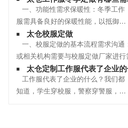
一、功能性需求保暖性：冬季工作
服需具备良好的保暖性能，以抵御寒
冷天气对员工身体的影响。可选用保
太仓校服定做
一、校服定做的基本流程需求沟通
暖性能好的面料，如棉、羽绒、人造
或相关机构需要与校服定做厂家进行
纤维等，并增加内衬或填充物以增强
明确校服的款式、颜色、尺寸、数量
太仓定制工作服代表了企业的
保暖效果。防风防水：部分工作环境
工作服代表了企业的什么？我们都
求。设计打样：根据需求，校服厂家
可能伴有风
知道，学生穿校服，警察穿警服，军
打样，提供校服的设计稿和样品供学
人须穿军装，各商务人员也有自己相
应的制服，这些人无论做什么事情之
前都须统一着装，现在很多企业也是