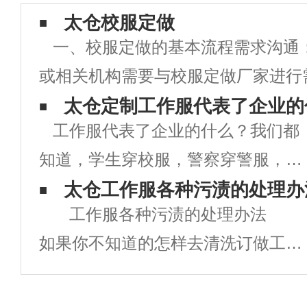
太仓校服定做
一、校服定做的基本流程需求沟通
或相关机构需要与校服定做厂家进行
明确校服的款式、颜色、尺寸、数量
太仓定制工作服代表了企业的
工作服代表了企业的什么？我们都
求。设计打样：根据需求，校服厂家
知道，学生穿校服，警察穿警服，军
打样，提供校服的设计稿和样品供学
人须穿军装，各商务人员也有自己相
太仓工作服各种污渍的处理办
工作服各种污渍的处理办法
应的制服，这些人无论做什么事情之
如果你不知道的怎样去清洗订做工作
前都须统一着装，现在很多企业也是
服的清洗及处理方法的话，在上班生
如此，都有统一的工作服，就连超
活中是很麻烦的。下面就介绍几种常
市、银行、酒