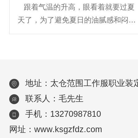
跟着气温的升高，眼看着就要过夏
了”。 线下定做一批工作服的程
喝咖啡的习
天了，为了避免夏日的油腻感和闷
序 1、面料裁剪 客户指定规
热，清凉个性的T恤衫天然是少不了
格的面料，依照个人身形量制的尺寸
的。 街头穿的T恤衫已经烂大街
(独自
了，假如不换点新花腔怎么能够在人
群中脱颖而出呢?当然要选择新奇的
地址：太仓范围工作服职业装
款式，来点大
联系人：毛先生
手机：13270987810
网址：www.ksgzfdz.com