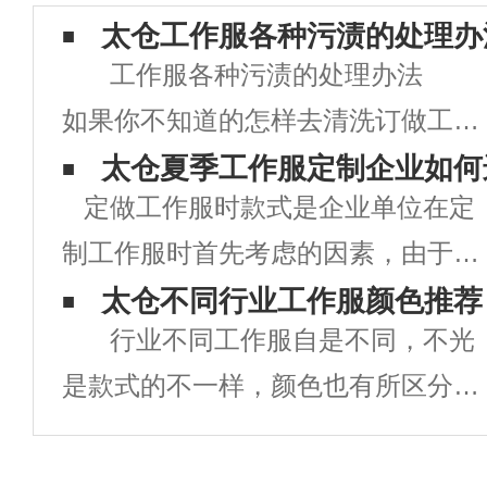
太仓工作服各种污渍的处理办
工作服各种污渍的处理办法
如果你不知道的怎样去清洗订做工作
服的清洗及处理方法的话，在上班生
太仓夏季工作服定制企业如何
定做工作服时款式是企业单位在定
活中是很麻烦的。下面就介绍几种常
制工作服时首先考虑的因素，由于工
常遇到的情况： 咖啡渍 上班
作服定做时工作服款式的好坏直接关
太仓不同行业工作服颜色推荐
的OL闲暇时光或者上班时间都会有
行业不同工作服自是不同，不光
系到企业的形象，同时也对员工的衣
喝咖啡的习
是款式的不一样，颜色也有所区分，
着心情有着直接影响。款式新颖，出
提到医生首先想到白色，环卫工人定
众的工作服，即能提升企业的品牌形
制工作服都是橘色或者黄色的，警示
象，也可大