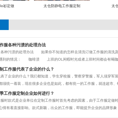
lo衫定做
太仓防静电工作服定制
太
作服各种污渍的处理办法
各种污渍的处理办法 如果你不知道的怎样去清洗订做工作服的清洗及
遇到的情况： 咖啡渍 上班的OL闲暇时光或者上班时间都会有喝咖
到身上更是一件头疼的事情。如果是清淡的咖啡渍只需要将衣物浸入肥皂
制工作服代表了企业的什么？
鸡蛋黄内洒入少许甘油，混合后涂抹
代表了企业的什么？我们都知道，学生穿校服，警察穿警服，军人须穿军
都须统一着装，现在很多企业也是如此，都有统一的工作服，就连超市、
。为什么现如今的企业如此重视员工的着装？随着中国企业不发的不断前
季工作服定制企业如何进行？
作服看起来不时髦，不好看，但它们
作服时款式是企业单位在定制工作服时首先考虑的因素，由于工作服定做
心情有着直接影响。款式新颖，出众的工作服，即能提升企业的品牌形象
靓丽，规范的工作服，工作的心情与状态不问可知。据调查统计，企业员