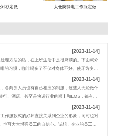
仓衬衫定做
太仓防静电工作服定做
[2023-11-14]
处理方法的话，在上班生活中是很麻烦的。下面就介
啡的习惯，咖啡喝多了不仅对身体不好、使牙齿变
或者洗衣粉的溶液中清洗干净就可以了，如果较浓的
[2023-11-14]
装，各商务人员也有自己相应的制服，这些人无论做什
银行、酒店、甚至是快递行业的顺丰和EMS，都有统
进，工作服俨然成了企业文化中必不可少的组成部
[2023-11-14]
时工作服款式的好坏直接关系到企业的形象，同时也对
，也可大大增强员工的自信心。试想，企业的员工同
工的工作积极性不只是来源于薪资与福利的待遇，更