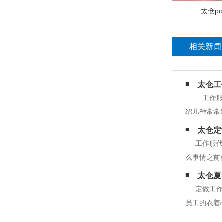
太仓po
相关新闻
太仓工
工作服
绍几种常常
黄，万一溅
太仓定
咖啡则需在
工作服
么事情之前
一的工作服
太仓夏
分。虽然工
定做工
员工的衣着
一穿戴一身