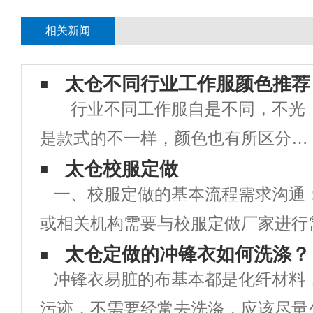
相关新闻
太仓不同行业工作服颜色推荐
行业不同工作服自是不同，不光
是款式的不一样，颜色也有所区分，
提到医生首先想到白色，环卫工人定
太仓校服定做
一、校服定做的基本流程需求沟通
制工作服都是橘色或者黄色的，警示
或相关机构需要与校服定做厂家进行
开车的司机们留意安全。 红色工
明确校服的款式、颜色、尺寸、数量
太仓定做的冲锋衣如何洗涤？
作服寄意为：活泼，热情，大胆勇
冲锋衣易脏的布基本都是化纤材料
求。设计打样：根据需求，校服厂家
敢，健康，野
污迹，不需要经常去洗涤，应该尽量
打样，提供校服的设计稿和样品供学