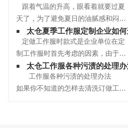
跟着气温的升高，眼看着就要过夏
天了，为了避免夏日的油腻感和闷
热，清凉个性的T恤衫天然是少不了
太仓夏季工作服定制企业如何
定做工作服时款式是企业单位在定
的。 街头穿的T恤衫已经烂大街
制工作服时首先考虑的因素，由于工
了，假如不换点新花腔怎么能够在人
作服定做时工作服款式的好坏直接关
太仓工作服各种污渍的处理办
群中脱颖而出呢?当然要选择新奇的
工作服各种污渍的处理办法
系到企业的形象，同时也对员工的衣
款式，来点大
如果你不知道的怎样去清洗订做工作
着心情有着直接影响。款式新颖，出
服的清洗及处理方法的话，在上班生
众的工作服，即能提升企业的品牌形
活中是很麻烦的。下面就介绍几种常
象，也可大
常遇到的情况： 咖啡渍 上班