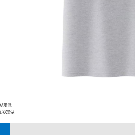
衫定做
恤衫定做