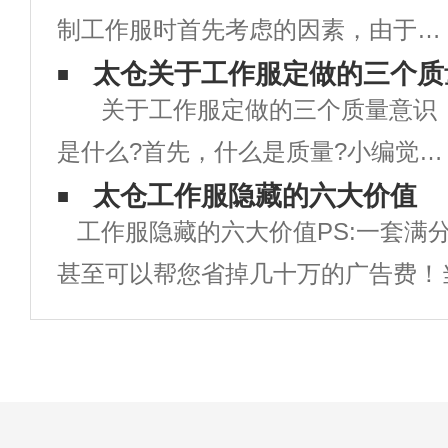
制工作服时首先考虑的因素，由于工
作服定做时工作服款式的好坏直接关
太仓关于工作服定做的三个质
关于工作服定做的三个质量意识
系到企业的形象，同时也对员工的衣
是什么?首先，什么是质量?小编觉得
着心情有着直接影响。款式新颖，出
就是简简朴单一句话：质量=良心+责
太仓工作服隐藏的六大价值
众的工作服，即能提升企业的品牌形
工作服隐藏的六大价值PS:一套满
任心。有了这个意识，再适当往下引
象，也可大
甚至可以帮您省掉几十万的广告费！
导，这个质量原因也不是很难控制，
企业是否需要统一定制工作服，你是
只要轻微有点责任心，工作服定做就
为，工作服就只是一块用来防脏的罩
不会出
定制工作服？那你就大错特错了！在